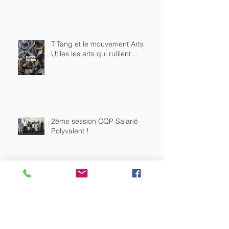
TiTang et le mouvement Arts
Utiles les arts qui rutilent…
2ème session CQP Salarié
Polyvalent !
Quel devenir voulons-nous
donner aux emballages
plastiques sur notre Île ?