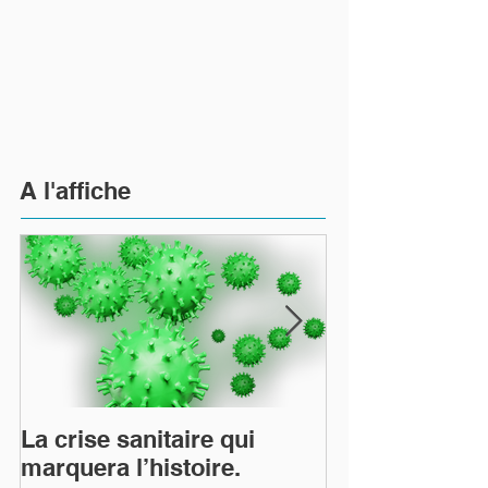
A l'affiche
La crise sanitaire qui
TiTang et le 
marquera l’histoire.
Arts Utiles les