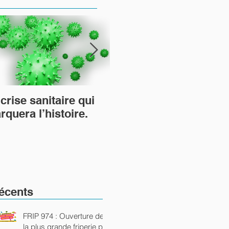
crise sanitaire qui
TiTang et le mouveme
rquera l’histoire.
Arts Utiles les arts qui
rutilent…
écents
FRIP 974 : Ouverture de
la plus grande friperie péi