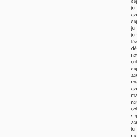
se
jui
avr
se
jui
ju
fé
dé
no
oc
se
ao
ma
avr
ma
no
oc
se
ao
jui
ma