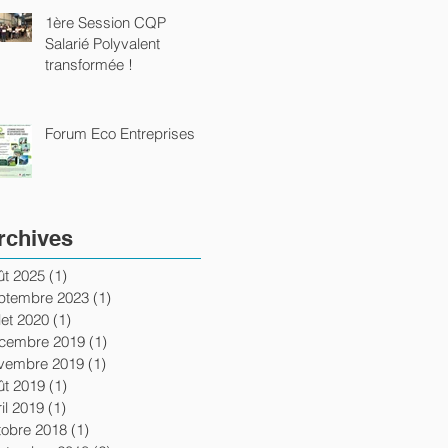
1ère Session CQP
Salarié Polyvalent
transformée !
Forum Eco Entreprises
rchives
ût 2025
(1)
1 post
ptembre 2023
(1)
1 post
llet 2020
(1)
1 post
cembre 2019
(1)
1 post
vembre 2019
(1)
1 post
ût 2019
(1)
1 post
il 2019
(1)
1 post
tobre 2018
(1)
1 post