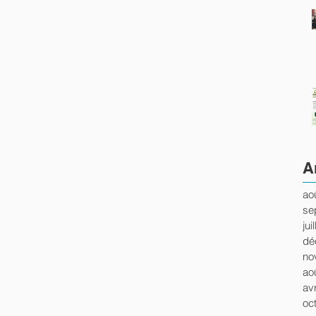
A
ao
se
jui
dé
no
ao
avr
oc