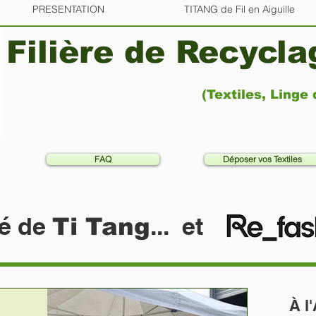
PRESENTATION
TITANG de Fil en Aiguille
Filière de Recycl
(Textiles, Linge
FAQ
Déposer vos Textiles
té de
... et
Ti Tang
À
l