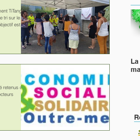
ent TiTang
 tri sur le
jectif est...
La 
ma
té retenus dont
ecteurs
R