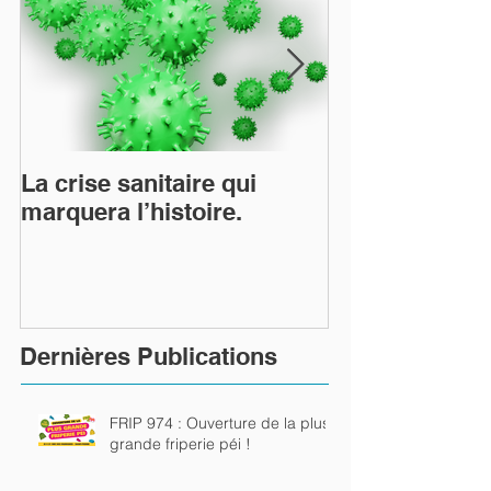
La crise sanitaire qui
TiTang et le 
marquera l’histoire.
Arts Utiles les
rutilent…
Dernières Publications
FRIP 974 : Ouverture de la plus
grande friperie péi !