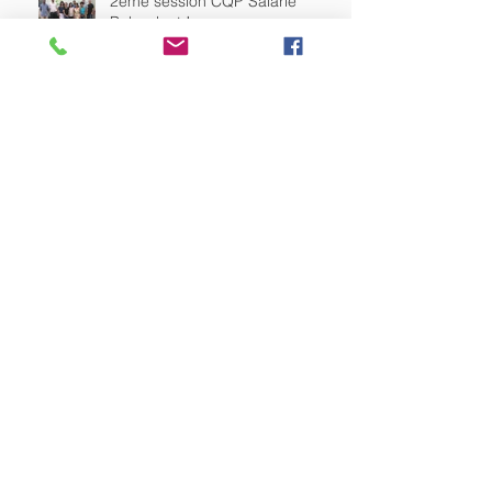
2ème session CQP Salarié
Polyvalent !
Quel devenir voulons-nous
donner aux emballages
plastiques sur notre Île ?
Trajectoire Outre-mer 5.0
4ème journée régionale de l'IAE