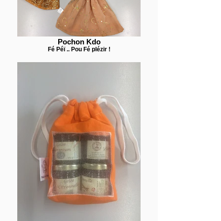
Pochon Kdo
Fé Péï .. Pou Fé plézir !