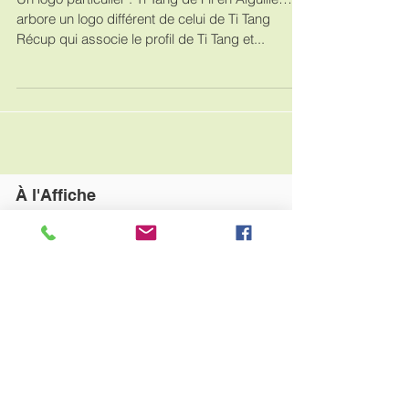
Un logo particulier : Ti Tang de Fil en Aiguille…
arbore un logo différent de celui de Ti Tang
Récup qui associe le profil de Ti Tang et...
À
l'Affiche
FRIP 974 : Ouverture de la plus
grande friperie péi !
SEDD 2023, partenariat avec les
Grands Centres Carrefour