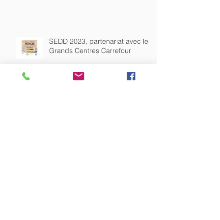
FRIP 974 : Ouverture de la plus
grande friperie péi !
SEDD 2023, partenariat avec les
Grands Centres Carrefour
La crise sanitaire qui marquera
l’histoire.
TiTang et le mouvement Arts
Utiles les arts qui rutilent…