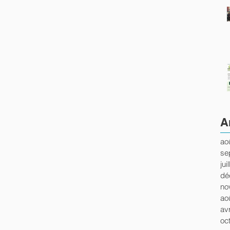
A
ao
se
jui
dé
no
ao
avr
oc