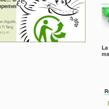
oppement
!
e Ti Tang
ng et...
La 
ma
R