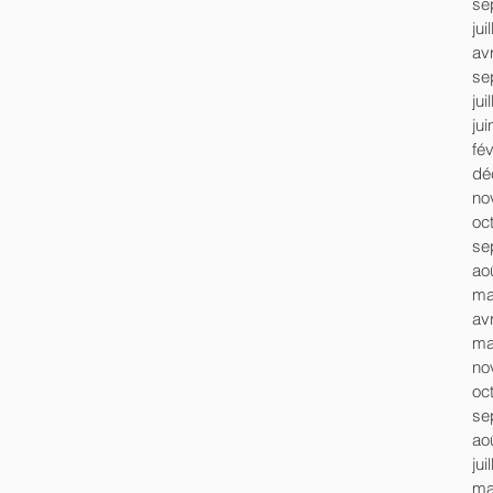
se
jui
avr
se
jui
ju
fé
dé
no
oc
se
ao
ma
avr
ma
no
oc
se
ao
jui
ma