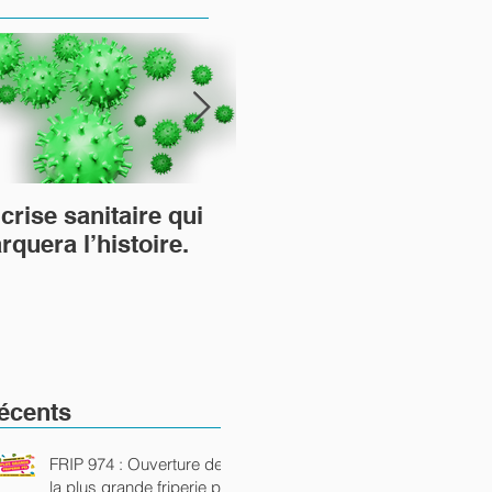
crise sanitaire qui
TiTang et le mouveme
rquera l’histoire.
Arts Utiles les arts qui
rutilent…
écents
FRIP 974 : Ouverture de
la plus grande friperie péi