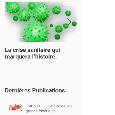
La crise sanitaire qui
TiTang et le 
marquera l’histoire.
Arts Utiles les
rutilent…
Dernières Publications
FRIP 974 : Ouverture de la plus
grande friperie péi !