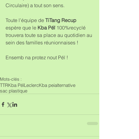
Circulaire) a tout son sens.
Toute l’équipe de 
TiTang Recup
espère que le 
Kba Péï
 100%recyclé 
trouvera toute sa place au quotidien au 
sein des familles réunionnaises !
Ensemb na protez nout Péï !
Mots-clés :
TTR
Kba Péï
Leclerc
Kba pei
alternative
sac plastique