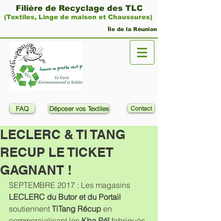
Filière de Recyclage des TLC
(Textiles, Linge de maison et Chaussures)
Île de la Réunion
FAQ
Déposer vos Textiles
Contact
LECLERC & TI TANG
RECUP LE TICKET
GAGNANT !
SEPTEMBRE 2017 : Les magasins 
LECLERC du Butor et du Portail
soutiennent 
TiTang Récup
 en 
commercialisant les
 Kba Péï
 fabriqués 