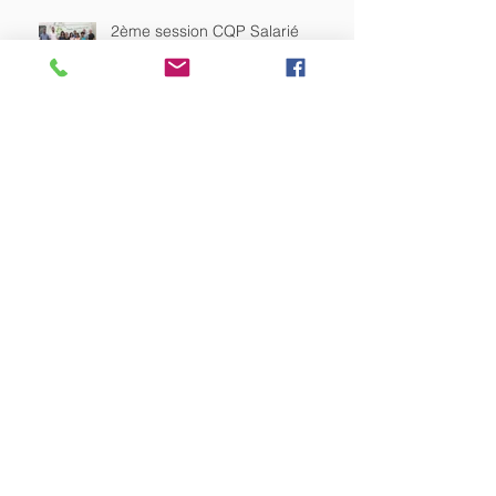
2ème session CQP Salarié
Polyvalent !
Quel devenir voulons-nous
donner aux emballages
plastiques sur notre Île ?
Trajectoire Outre-mer 5.0