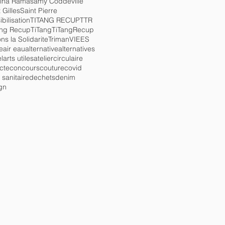
ina Ramasamy Coddeville
 Gilles
Saint Pierre
bilisation
TITANG RECUP
TTR
ang Recup
TiTang
TiTangRecup
ns la Solidarite
Triman
VIEES
e
air eau
alternative
alternatives
l
arts utiles
atelier
circulaire
ecte
concours
couture
covid
 sanitaire
dechets
denim
gn