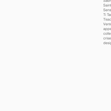
Sabr
Saint
Sensi
Ti T
Tisso
Vent
appe
coll
crise
desi