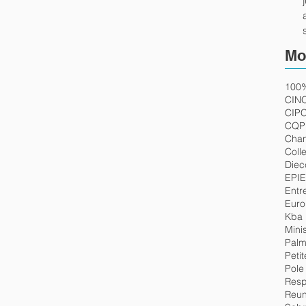
Mo
100%
CINO
CIP
C
CQP
Chan
Coll
Diec
EPI
E
Entr
Eur
Kba 
Mini
Palm
Petit
Pole
Resp
Reun