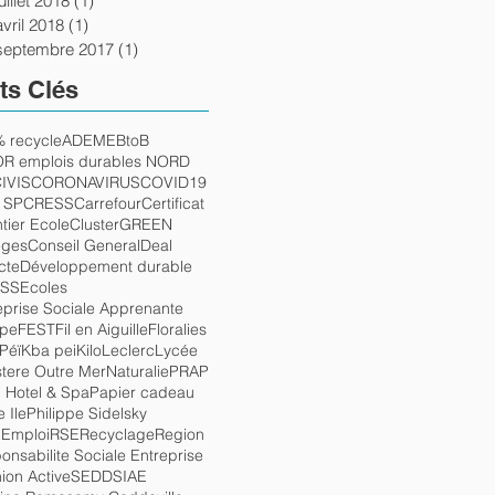
juillet 2018
(1)
1 post
avril 2018
(1)
1 post
septembre 2017
(1)
1 post
ts Clés
 recycle
ADEME
BtoB
R emplois durables NORD
IVIS
CORONAVIRUS
COVID19
 SP
CRESS
Carrefour
Certificat
tier Ecole
ClusterGREEN
eges
Conseil General
Deal
cte
Développement durable
SS
Ecoles
eprise Sociale Apprenante
ope
FEST
Fil en Aiguille
Floralies
Péï
Kba pei
Kilo
Leclerc
Lycée
stere Outre Mer
Naturalie
PRAP
 Hotel & Spa
Papier cadeau
e Ile
Philippe Sidelsky
 Emploi
RSE
Recyclage
Region
onsabilite Sociale Entreprise
ion Active
SEDD
SIAE