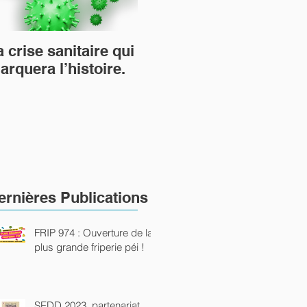
a crise sanitaire qui
TiTang et le
2è
arquera l’histoire.
mouvement Arts
Sa
Utiles les arts qui
rutilent…
ernières Publications
FRIP 974 : Ouverture de la
plus grande friperie péi !
SEDD 2023, partenariat