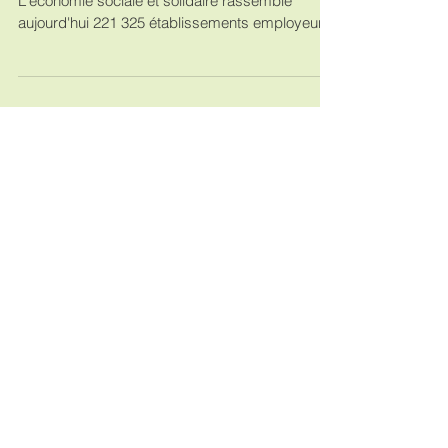
C’est le mois de l’ESS !
Le mois de l’Economie Solidaire et Sociale !
L'économie sociale et solidaire rassemble
aujourd'hui 221 325 établissements employeurs
et 2...