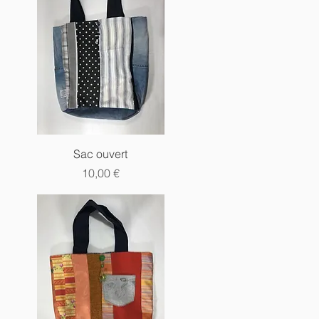
Aperçu rapide
Sac ouvert
Prix
10,00 €