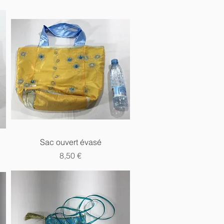
Aperçu rapide
Sac ouvert évasé
Prix
8,50 €