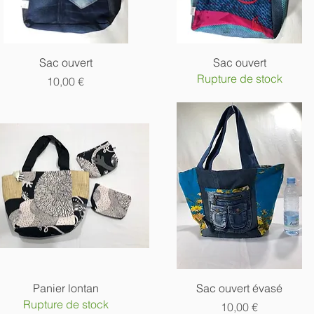
Aperçu rapide
Aperçu rapide
Sac ouvert
Sac ouvert
Rupture de stock
Prix
10,00 €
Aperçu rapide
Aperçu rapide
Panier lontan
Sac ouvert évasé
Rupture de stock
Prix
10,00 €