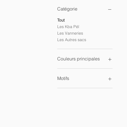
Catégorie
Tout
Les Kba Péï
Les Vanneries
Les Autres sacs
Couleurs principales
Motifs
Animaux
Ciel
Fleurs
Fruits
Graphiques
Jeans