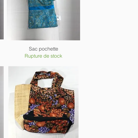
Aperçu rapide
Sac pochette
Rupture de stock