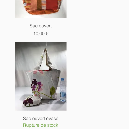
Aperçu rapide
Sac ouvert
Prix
10,00 €
Aperçu rapide
Sac ouvert évasé
Rupture de stock