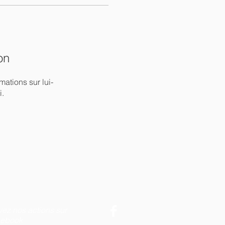
on
ations sur lui-
i.
vez nos actions sur
ebook