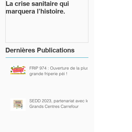
La crise sanitaire qui
TiTang et le 
marquera l’histoire.
Arts Utiles les
rutilent…
Dernières Publications
FRIP 974 : Ouverture de la plus
grande friperie péi !
SEDD 2023, partenariat avec les
Grands Centres Carrefour